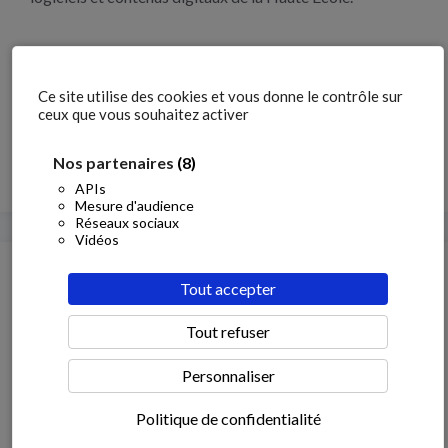
Ce site utilise des cookies et vous donne le contrôle sur
ceux que vous souhaitez activer
Besoin d'aide ?
Mot de passe oublié ?
Nos partenaires
(8)
APIs
Mesure d'audience
Réseaux sociaux
Vidéos
© 2026 eCampus Condorcet -
Mentions légales
-
Politique Générale de
Tout accepter
Confidentialité
-
Charte d'utilisation
Politique d’utilisation des Cookies
-
Modifiez votre consentement
Tout refuser
Une création du
Campus Numérique
Personnaliser
Politique de confidentialité