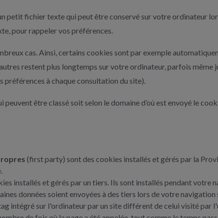
un petit fichier texte qui peut être conservé sur votre ordinateur lo
xte, pour rappeler vos préférences.
ombreux cas. Ainsi, certains cookies sont par exemple automatique
'autres restent plus longtemps sur votre ordinateur, parfois même 
es préférences à chaque consultation du site).
i peuvent être classé soit selon le domaine d’où est envoyé le cookie
propres
(first party) sont des cookies installés et gérés par la Pro
.
ies installés et gérés par un tiers. Ils sont installés pendant votre
taines données soient envoyées à des tiers lors de votre navigation s
g intégré sur l'ordinateur par un site différent de celui visité par l'
 nombre de fois où la page a été appelée, tout comme le temps passé 