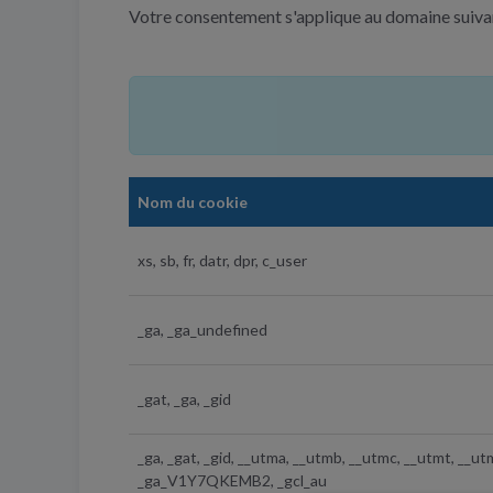
Votre consentement s'applique au domaine suiva
Nom du cookie
xs, sb, fr, datr, dpr, c_user
_ga, _ga_undefined
_gat, _ga, _gid
_ga, _gat, _gid, __utma, __utmb, __utmc, __utmt, 
_ga_V1Y7QKEMB2, _gcl_au