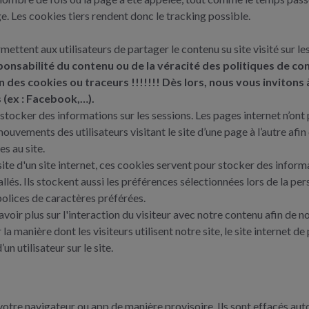
page. Les cookies tiers rendent donc le tracking possible.
ettent aux utilisateurs de partager le contenu su site visité sur l
onsabilité du contenu ou de la véracité des politiques de con
des cookies ou traceurs !!!!!!! Dès lors, nous vous invitons
s (ex : Facebook,…).
ur stocker des informations sur les sessions. Les pages internet n’
 mouvements des utilisateurs visitant le site d’une page à l’autre af
s au site.
isite d'un site internet, ces cookies servent pour stocker des informa
lés. Ils stockent aussi les préférences sélectionnées lors de la pers
s polices de caractères préférées.
 savoir plus sur l'interaction du visiteur avec notre contenu afin de
 la manière dont les visiteurs utilisent notre site, le site internet d
un utilisateur sur le site.
s votre navigateur ou app de manière provisoire. Ils sont effacés 