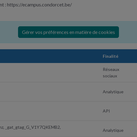
nt : https://ecampus.condorcet.be/
Gérer vos préférences en matière de cookies
Finalité
Réseaux
sociaux
Analytique
API
__utmz, _gat_gtag_G_V1Y7QKEMB2,
Analytique